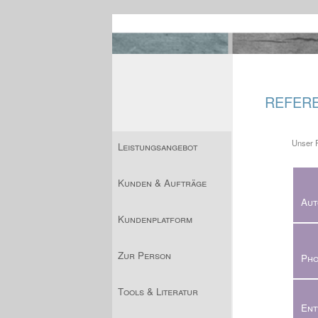
REFER
Unser F
Leistungsangebot
Kunden & Aufträge
Aut
Kundenplatform
Zur Person
Pho
Tools & Literatur
Ent