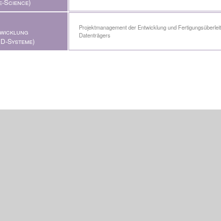
fe-Science)
Projektmanagement der Entwicklung und Fertigungsüberlei
wicklung
Datenträgers
ID-Systeme)