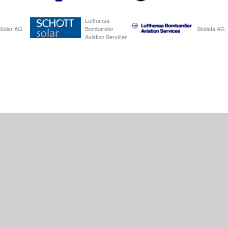
Lufthansa
 Solar AG
Bombardier
Skidata AG
Aviation Services