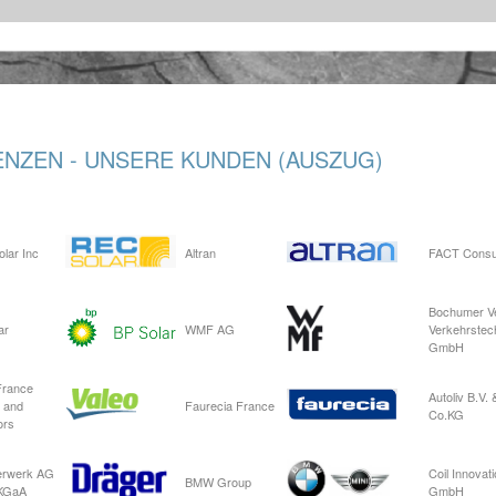
NZEN - UNSERE KUNDEN (AUSZUG)
lar Inc
Altran
FACT Consul
Bochumer Ve
ar
WMF AG
Verkehrstec
GmbH
France
Autoliv B.V. 
 and
Faurecia France
Co.KG
ors
erwerk AG
Coil Innovat
BMW Group
 KGaA
GmbH