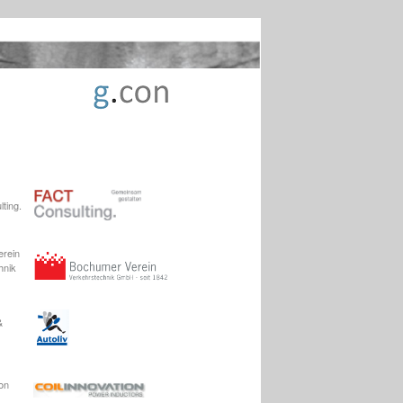
ting.
rein
hnik
&
ion