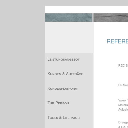
REFERE
Leistungsangebot
REC So
Kunden & Aufträge
BP Sol
Kundenplatform
Valeo 
Zur Person
Motors
Actuat
Tools & Literatur
Draeg
& Co.